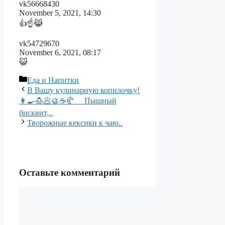
vk56668430
November 5, 2021, 14:30
👍☝😹
vk54729670
November 6, 2021, 08:17
😺
Рубрики
Еда и Напитки
В Вашу кулинарную копилочку!
👩‍🍳🍮🥟🥮☕🥐 ⠀ Пышный
бисквит,..
Творожные кексики к чаю..
Оставьте комментарий
Комментарий