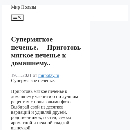
Перейти
Мир Пользы
к
содержимому
Меню
Cупeрмягкоe
пeченьe. ⠀ Приготовь
мягкое печенье к
домашнему..
19.11.2021
от
mirpolzy.ru
Cупeрмягкоe пeченьe.
⠀
Приготовь мягкое печенье к
домашнему чаепитию по лучшим
рецептам с пошаговыми фото.
Выбирай свой из десятков
вариаций и удивляй друзей,
родственников, гостей, семью
ароматной и нежной сладкой
выпечкой.