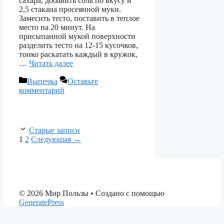
сахара, добавить соль по вкусу и
2,5 стакана просеянной муки.
Замесить тесто, поставить в теплое
место на 20 минут. На
присыпанной мукой поверхности
разделить тесто на 12-15 кусочков,
тонко раскатать каждый в кружок,
…
Читать далее
Рубрики
Выпечка
Оставьте
комментарий
Старые записи
Страница
Страница
1
2
Следующая
→
© 2026 Мир Пользы
• Создано с помощью
GeneratePress