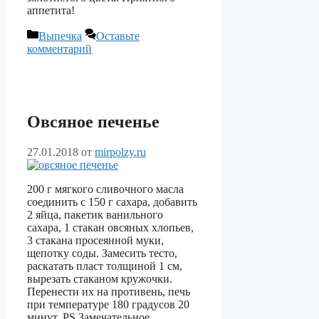
аппетита!
Рубрики
Выпечка
Оставьте
комментарий
Овсяное печенье
27.01.2018
от
mirpolzy.ru
200 г мягкого сливочного масла
соединить с 150 г сахара, добавить
2 яйца, пакетик ванильного
сахара, 1 стакан овсяных хлопьев,
3 стакана просеянной муки,
щепотку соды. Замесить тесто,
раскатать пласт толщиной 1 см,
вырезать стаканом кружочки.
Перенести их на противень, печь
при температуре 180 градусов 20
минут. PS Замечательное