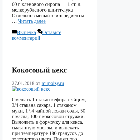
60 г кленового сиропа — 1 ст. л.
мелкорубленого шнитт-лука
Отдельно смешайте ингредиенты
…
Читать далее
Рубрики
Выпечка
Оставьте
комментарий
Кокосовый кекс
27.01.2018
от
mirpolzy.ru
Смешать 1 стакан кефира с яйцом,
3/4 стакана сахара, 1 стаканом
муки, 1 \ 4 чайной ложки соды, 50
г масла, 100 г кокосовой стружки.
Выложить в формочку для кекса,
смазанную маслом, и выпекать
при температуре 180 градусов до
золотистого цвета. Приятного