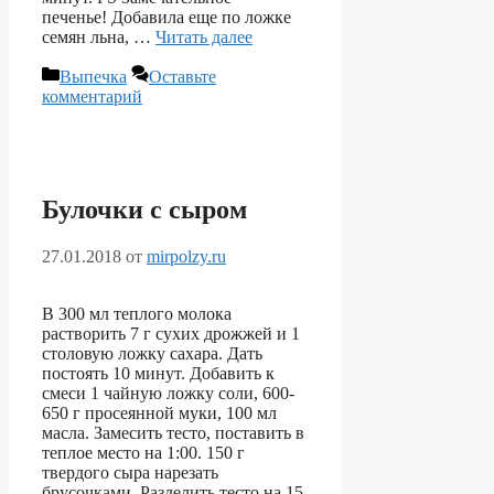
печенье! Добавила еще по ложке
семян льна, …
Читать далее
Рубрики
Выпечка
Оставьте
комментарий
Булочки с сыром
27.01.2018
от
mirpolzy.ru
В 300 мл теплого молока
растворить 7 г сухих дрожжей и 1
столовую ложку сахара. Дать
постоять 10 минут. Добавить к
смеси 1 чайную ложку соли, 600-
650 г просеянной муки, 100 мл
масла. Замесить тесто, поставить в
теплое место на 1:00. 150 г
твердого сыра нарезать
брусочками. Разделить тесто на 15-