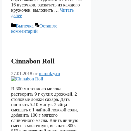
16 кусочков, раскатать из каждого
кружочек, выложить …
Читать
далее
Рубрики
Выпечка
Оставьте
комментарий
Cinnabon Roll
27.01.2018
от
mirpolzy.ru
В 300 мл теплого молока
растворить 9 г сухих дрожжей, 2
столовые ложки сахара. Дать
постоять 5-10 минут. 2 яйца
смешать с 1 чайной ложкой соли,
добавить 100 г мягкого
сливочного масла. Влить яичную
смесь в молочную, всыпать 800-
850 г просеянной муки, замесить