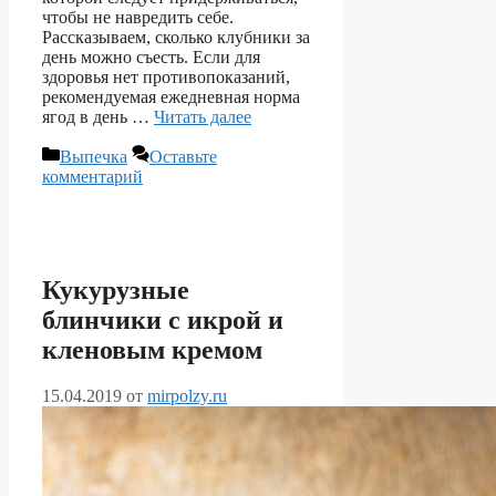
чтобы не навредить себе.
Рассказываем, сколько клубники за
день можно съесть. Если для
здоровья нет противопоказаний,
рекомендуемая ежедневная норма
ягод в день …
Читать далее
Рубрики
Выпечка
Оставьте
комментарий
Кукурузные
блинчики с икрой и
кленовым кремом
15.04.2019
от
mirpolzy.ru