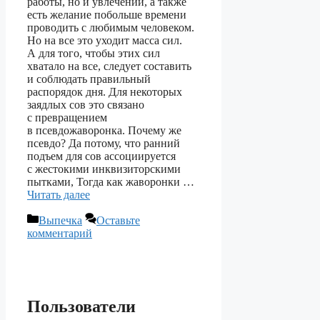
работы, но и увлечений, а также
есть желание побольше времени
проводить с любимым человеком.
Но на все это уходит масса сил.
А для того, чтобы этих сил
хватало на все, следует составить
и соблюдать правильный
распорядок дня. Для некоторых
заядлых сов это связано
с превращением
в псевдожаворонка. Почему же
псевдо? Да потому, что ранний
подъем для сов ассоциируется
с жестокими инквизиторскими
пытками, Тогда как жаворонки …
Читать далее
Рубрики
Выпечка
Оставьте
комментарий
Пользователи