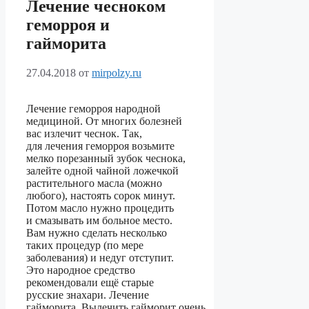
Лечение чесноком
геморроя и
гайморита
27.04.2018
от
mirpolzy.ru
Лечение геморроя народной
медициной. От многих болезней
вас излечит чеснок. Так,
для лечения геморроя возьмите
мелко порезанный зубок чеснока,
залейте одной чайной ложечкой
растительного масла (можно
любого), настоять сорок минут.
Потом масло нужно процедить
и смазывать им больное место.
Вам нужно сделать несколько
таких процедур (по мере
заболевания) и недуг отступит.
Это народное средство
рекомендовали ещё старые
русские знахари. Лечение
гайморита. Вылечить гайморит очень