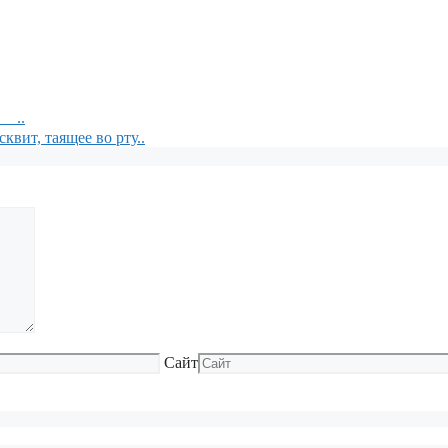
 ⠀..
, таящее во рту..
Сайт