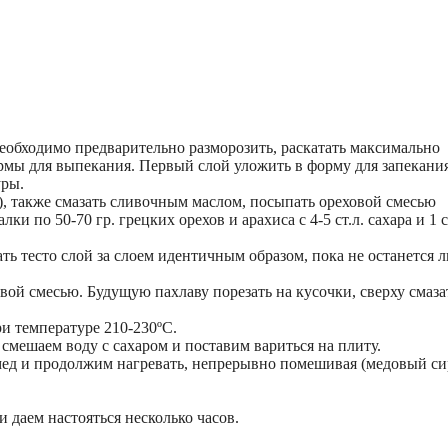
 необходимо предварительно разморозить, раскатать максимально
ормы для выпекания. Первый слой уложить в форму для запекания
уры.
), также смазать сливочным маслом, посыпать ореховой смесью
 по 50-70 гр. грецких орехов и арахиса с 4-5 ст.л. сахара и 1 с
ать тесто слой за слоем идентичным образом, пока не останется 
вой смесью. Будущую пахлаву порезать на кусочки, сверху смаза
ри температуре 210-230ºС.
 смешаем воду с сахаром и поставим вариться на плиту.
 мед и продолжим нагревать, непрерывно помешивая (медовый с
 даем настояться несколько часов.