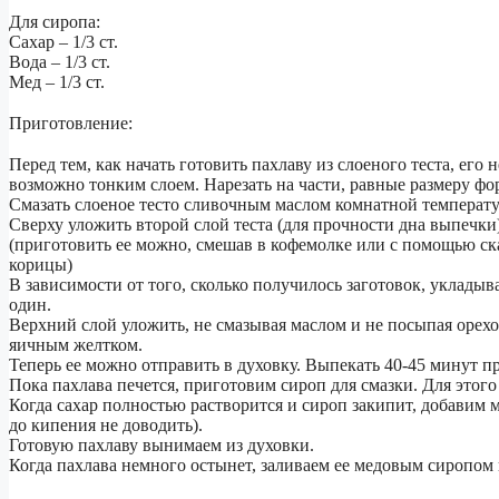
⠀
Для сиропа:
Сахар – 1/3 ст.
Вода – 1/3 ст.
Мед – 1/3 ст.
⠀
Приготовление:
⠀
Перед тем, как начать готовить пахлаву из слоеного теста, его
возможно тонким слоем. Нарезать на части, равные размеру ф
Смазать слоеное тесто сливочным маслом комнатной температ
Сверху уложить второй слой теста (для прочности дна выпечки
(приготовить ее можно, смешав в кофемолке или с помощью скалки
корицы)
В зависимости от того, сколько получилось заготовок, укладыв
один.
Верхний слой уложить, не смазывая маслом и не посыпая орехо
яичным желтком.
Теперь ее можно отправить в духовку. Выпекать 40-45 минут п
Пока пахлава печется, приготовим сироп для смазки. Для этого
Когда сахар полностью растворится и сироп закипит, добавим
до кипения не доводить).
Готовую пахлаву вынимаем из духовки.
Когда пахлава немного остынет, заливаем ее медовым сиропом и
⠀