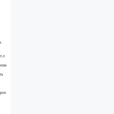
.
т.л
лишь
ть
ироп