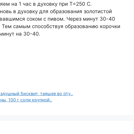
ем на 1 час в духовку при Т=250 С.
вновь в духовку для образования золотистой
овавшимся соком с пивом. Через минут 30-40
. Тем самым способствуя образованию корочки
минут на 30-40.
шный бисквит, таящее во рту..
ны, 100 г соли крупной..