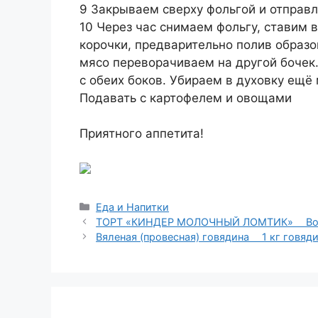
9 Закрываем сверху фольгой и отправля
10 Через час снимаем фольгу, ставим 
корочки, предварительно полив образ
мясо переворачиваем на другой бочек
с обеих боков. Убираем в духовку ещё 
Подавать с картофелем и овощами
⠀
Приятного аппетита!
Рубрики
Еда и Напитки
ТОРТ «КИНДЕР МОЛОЧНЫЙ ЛОМТИК» ⠀ Возду
Вяленая (провесная) говядина ⠀ 1 кг говяди