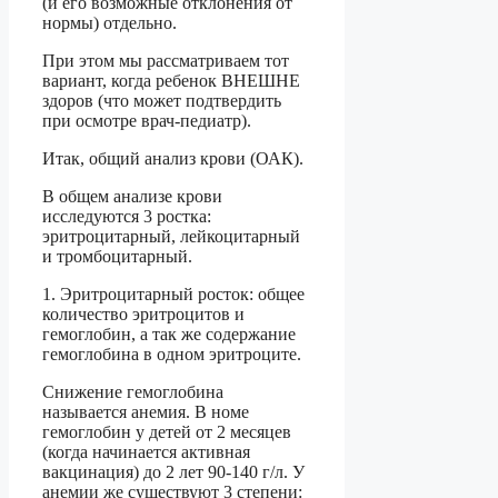
(и его возможные отклонения от
нормы) отдельно.
При этом мы рассматриваем тот
вариант, когда ребенок ВНЕШНЕ
здоров (что может подтвердить
при осмотре врач-педиатр).
Итак, общий анализ крови (ОАК).
В общем анализе крови
исследуются 3 ростка:
эритроцитарный, лейкоцитарный
и тромбоцитарный.
1. Эритроцитарный росток: общее
количество эритроцитов и
гемоглобин, а так же содержание
гемоглобина в одном эритроците.
Снижение гемоглобина
называется анемия. В номе
гемоглобин у детей от 2 месяцев
(когда начинается активная
вакцинация) до 2 лет 90-140 г/л. У
анемии же существуют 3 степени: