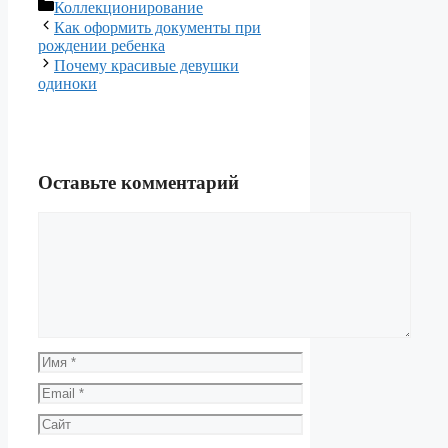
Рубрики
Коллекционирование
Как оформить документы при
рождении ребенка
Почему красивые девушки
одиноки
Оставьте комментарий
Комментарий
Имя
Email
Сайт