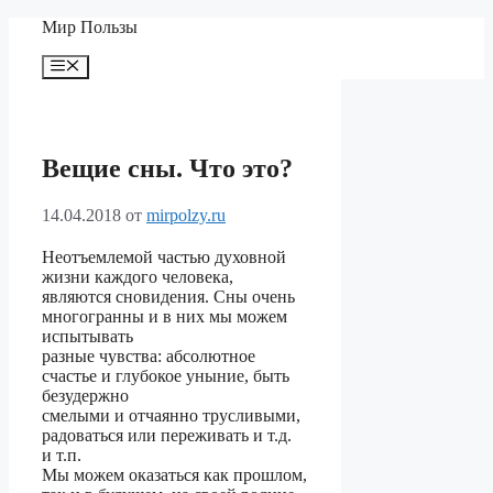
Перейти
Мир Пользы
к
содержимому
Меню
Вещие сны. Что это?
14.04.2018
от
mirpolzy.ru
Неотъемлемой частью духовной
жизни каждого человека,
являются сновидения. Сны очень
многогранны и в них мы можем
испытывать
разные чувства: абсолютное
счастье и глубокое уныние, быть
безудержно
смелыми и отчаянно трусливыми,
радоваться или переживать и т.д.
и т.п.
Мы можем оказаться как прошлом,