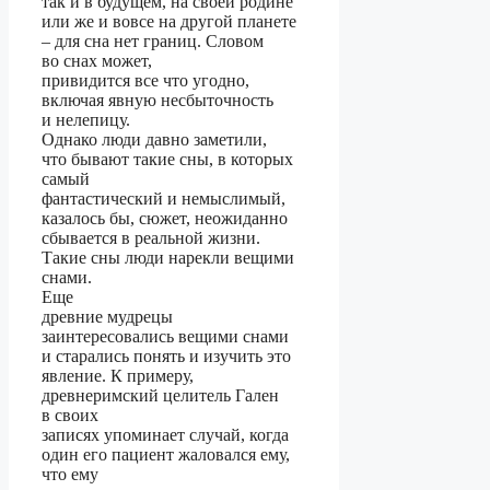
так и в будущем, на своей родине
или же и вовсе на другой планете
– для сна нет границ. Словом
во снах может,
привидится все что угодно,
включая явную несбыточность
и нелепицу.
Однако люди давно заметили,
что бывают такие сны, в которых
самый
фантастический и немыслимый,
казалось бы, сюжет, неожиданно
сбывается в реальной жизни.
Такие сны люди нарекли вещими
снами.
Еще
древние мудрецы
заинтересовались вещими снами
и старались понять и изучить это
явление. К примеру,
древнеримский целитель Гален
в своих
записях упоминает случай, когда
один его пациент жаловался ему,
что ему